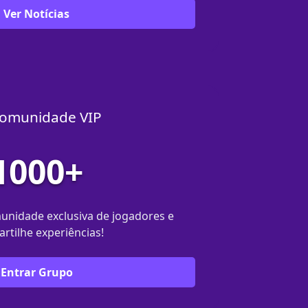
Ver Notícias
Comunidade VIP
1000+
unidade exclusiva de jogadores e
rtilhe experiências!
Entrar Grupo