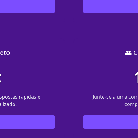
reto
👥 
t
espostas rápidas e
Junte-se a uma com
lizado!
compa
e