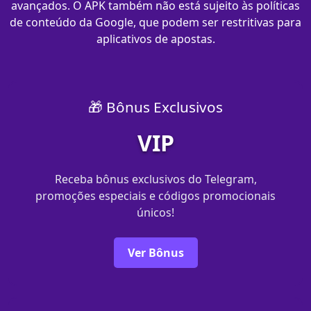
avançados. O APK também não está sujeito às políticas
de conteúdo da Google, que podem ser restritivas para
aplicativos de apostas.
🎁 Bônus Exclusivos
VIP
Receba bônus exclusivos do Telegram,
promoções especiais e códigos promocionais
únicos!
Ver Bônus