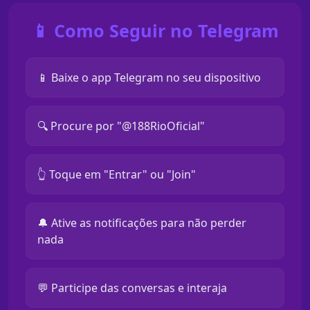
📱 Como Seguir no Telegram
📱 Baixe o app Telegram no seu dispositivo
🔍 Procure por "@188RioOficial"
👆 Toque em "Entrar" ou "Join"
🔔 Ative as notificações para não perder
nada
💬 Participe das conversas e interaja