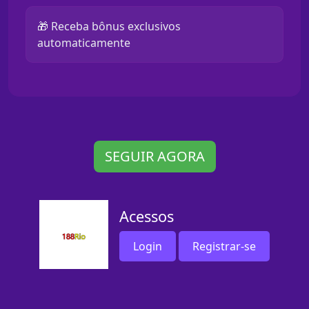
🎁 Receba bônus exclusivos
automaticamente
SEGUIR AGORA
Acessos
Login
Registrar-se