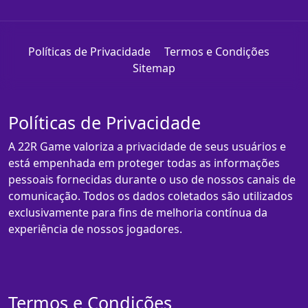
Políticas de Privacidade
Termos e Condições
Sitemap
Políticas de Privacidade
A 22R Game valoriza a privacidade de seus usuários e
está empenhada em proteger todas as informações
pessoais fornecidas durante o uso de nossos canais de
comunicação. Todos os dados coletados são utilizados
exclusivamente para fins de melhoria contínua da
experiência de nossos jogadores.
Termos e Condições