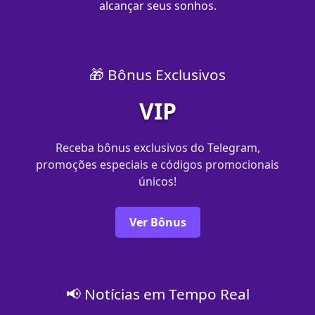
alcançar seus sonhos.
🎁 Bônus Exclusivos
VIP
Receba bônus exclusivos do Telegram,
promoções especiais e códigos promocionais
únicos!
Ver Bônus
📢 Notícias em Tempo Real