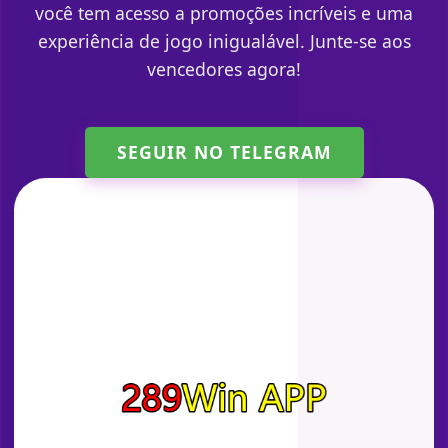
você tem acesso a promoções incríveis e uma
experiência de jogo inigualável. Junte-se aos
vencedores agora!
SEGUIR NO TELEGRAM