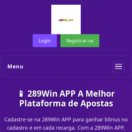
Login
Registrar-se
Menu
📱 289Win APP A Melhor
Plataforma de Apostas
Cadastre-se na 289Win APP para ganhar bônus no
cadastro e em cada recarga. Com a 289Win APP,