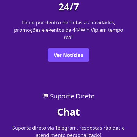
24/7
Fique por dentro de todas as novidades,
promoções e eventos da 444Win Vip em tempo
real!
Ver Notícias
💬 Suporte Direto
Chat
Suporte direto via Telegram, respostas rápidas e
atendimento personalizado!