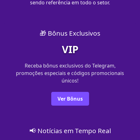
sendo referência em todo o setor.
🎁 Bônus Exclusivos
VIP
Receba bônus exclusivos do Telegram,
promoções especiais e códigos promocionais
únicos!
Ver Bônus
📢 Notícias em Tempo Real