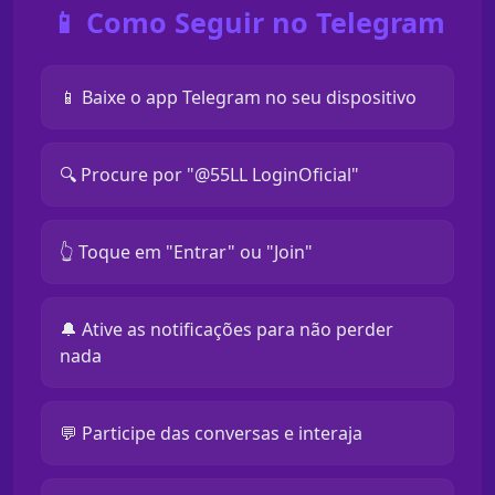
📱 Como Seguir no Telegram
📱 Baixe o app Telegram no seu dispositivo
🔍 Procure por "@55LL LoginOficial"
👆 Toque em "Entrar" ou "Join"
🔔 Ative as notificações para não perder
nada
💬 Participe das conversas e interaja