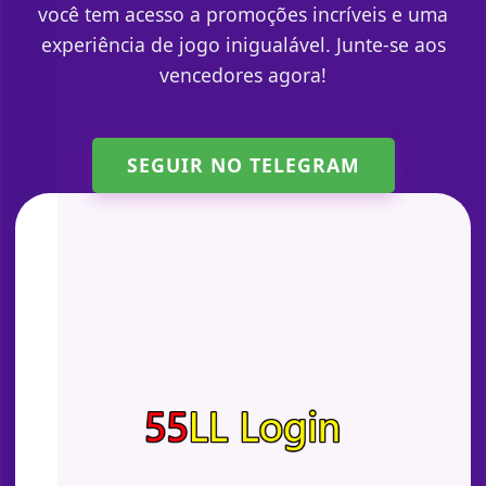
você tem acesso a promoções incríveis e uma
experiência de jogo inigualável. Junte-se aos
vencedores agora!
SEGUIR NO TELEGRAM