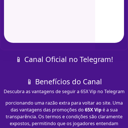
📱 Canal Oficial no Telegram!
📱 Benefícios do Canal
Descubra as vantagens de seguir a 65X Vip no Telegram
porcionando uma razão extra para voltar ao site. Uma
das vantagens das promoções do
65X Vip
é a sua
transparência. Os termos e condições são claramente
expostos, permitindo que os jogadores entendam