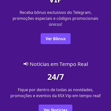
Receba bônus exclusivos do Telegram,
promoções especiais e códigos promocionais
únicos!
Ver Bônus
📢 Notícias em Tempo Real
24/7
Fique por dentro de todas as novidades,
promoções e eventos da 65X Vip em tempo real!
Ver Notícias