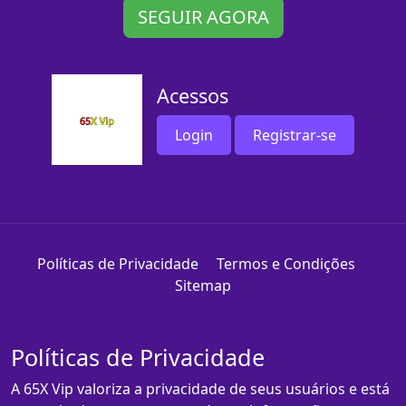
SEGUIR AGORA
Acessos
Login
Registrar-se
Políticas de Privacidade
Termos e Condições
Sitemap
Políticas de Privacidade
A 65X Vip valoriza a privacidade de seus usuários e está