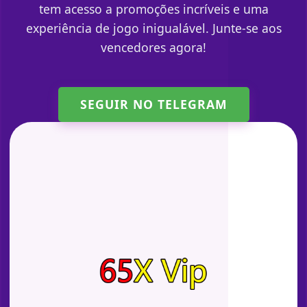
tem acesso a promoções incríveis e uma
experiência de jogo inigualável. Junte-se aos
vencedores agora!
SEGUIR NO TELEGRAM