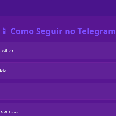
📱 Como Seguir no Telegram
ositivo
cial"
erder nada