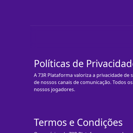
Políticas de Privacida
A 73R Plataforma valoriza a privacidade de
de nossos canais de comunicação. Todos os 
nossos jogadores.
Termos e Condições