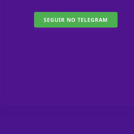
SEGUIR NO TELEGRAM