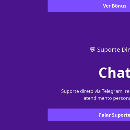
Ver Bônus
💬 Suporte Di
Cha
Suporte direto via Telegram, r
atendimento persona
Falar Suport