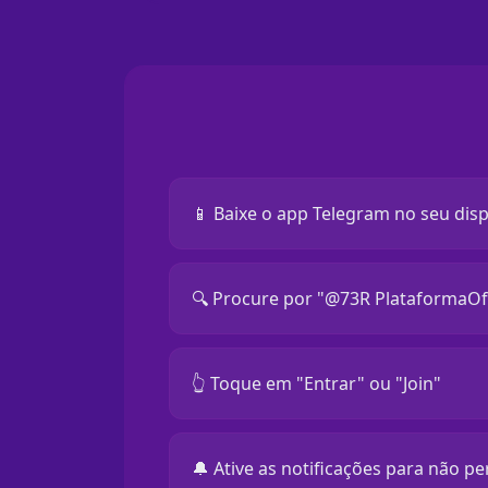
📱 Baixe o app Telegram no seu disp
🔍 Procure por "@73R PlataformaOfi
👆 Toque em "Entrar" ou "Join"
🔔 Ative as notificações para não p