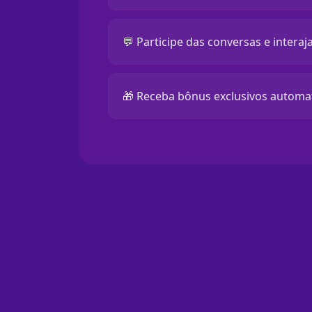
💬 Participe das conversas e interaj
🎁 Receba bônus exclusivos autom