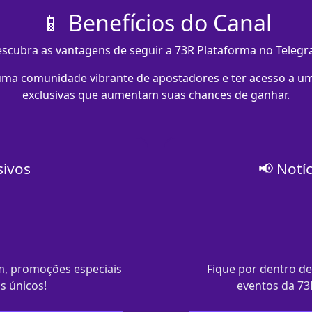
📱 Benefícios do Canal
scubra as vantagens de seguir a 73R Plataforma no Teleg
a uma comunidade vibrante de apostadores e ter acesso a u
exclusivas que aumentam suas chances de ganhar.
sivos
📢 Notí
m, promoções especiais
Fique por dentro d
s únicos!
eventos da 73