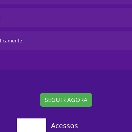
a
aticamente
SEGUIR AGORA
Acessos