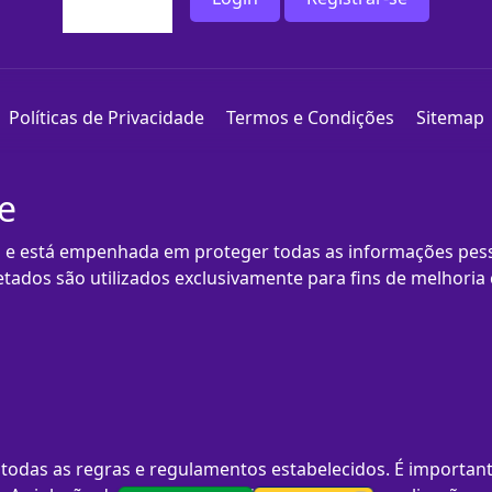
Políticas de Privacidade
Termos e Condições
Sitemap
de
os e está empenhada em proteger todas as informações pes
tados são utilizados exclusivamente para fins de melhoria
odas as regras e regulamentos estabelecidos. É important