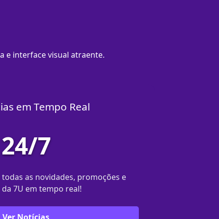
e interface visual atraente.
cias em Tempo Real
24/7
e todas as novidades, promoções e
 da 7U em tempo real!
Ver Notícias