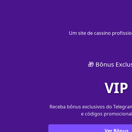
Um site de cassino profissi
🎁 Bônus Exclu
VIP
Receba bônus exclusivos do Telegra
e códigos promocionai
Ver Bônus