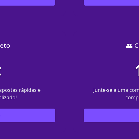
reto
👥 
t
espostas rápidas e
Junte-se a uma com
lizado!
compa
e