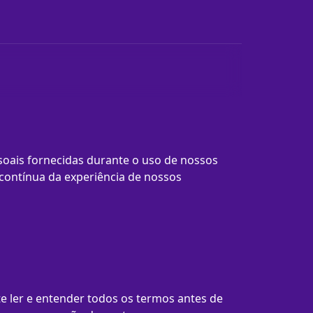
soais fornecidas durante o uso de nossos
 contínua da experiência de nossos
e ler e entender todos os termos antes de