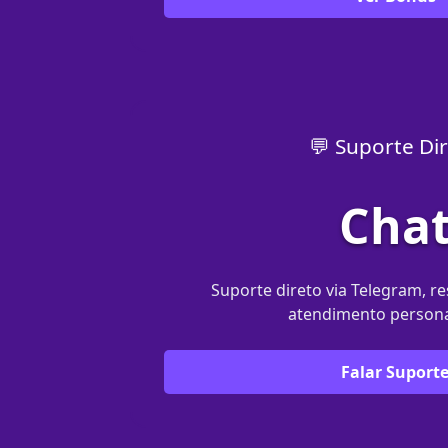
💬 Suporte Di
Cha
Suporte direto via Telegram, r
atendimento persona
Falar Suport